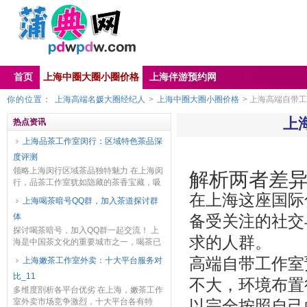
首页
上海中圈大圈小圈价格
上海伴游预约网
你的位置：
上海高端名媛大圈经纪人
>
上海中圈大圈小圈价格
> ‌上海高端自带工
‌上
热点资讯
上海品茶工作室闵行：区域特色茶品深
度评测
领略上海闵行区域茶品独特魅力 在上海闵
解析两者差
行，品茶工作室犹如隐藏的茶香宝藏，吸
引着众多爱茶之人。这里汇聚了丰富多样
在上海这座国际
上海喝茶暗号QQ群，加入茶道探讨群
的区域特色茶品，下面就让我们一起深入
体
评测。 首先是...
备受关注的社交
探讨喝茶暗号，加入QQ群一起交流！ 上
求的人群。
海是中国茶文化的重要城市之一，喝茶已
经成为了上海人生活中不可或缺的一部
高端自带工作室
上海嫩茶工作室外卖：十大平台服务对
分。为了更好地交流茶道心得和体验，上
比_11
海喝茶暗号QQ群...
不大，环境布置
多维度剖析各平台优劣 在上海，嫩茶工作
室外卖市场竞争激烈，十大平台各有特
以完全按照自己