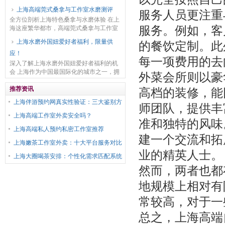
色。首先来看服务范围，部分平台覆盖整
‌上海高端莞式桑拿与工作室水磨测评
服务人员更注重
个上海市区，能让更多消费者享受到服
全方位剖析上海特色桑拿与水磨体验 在上
务，而有些平台则主...
服务。例如，客
海这座繁华都市，高端莞式桑拿与工作室
水磨备受关注。高端莞式桑拿以其独特的
上海水磨外国妞爱好者福利，限量供
的餐饮定制。此
服务流程和专业手法闻名。从踏入桑拿场
应！
所的那一刻起，...
每一项费用的去
深入了解上海水磨外国妞爱好者福利的机
会 上海作为中国最国际化的城市之一，拥
外菜会所则以豪
有着丰富多元的文化和人文景观。自改革
开放以来，上海逐渐吸引了越来越多的外
推荐资讯
高档的装修，能
国人移居或者短...
上海伴游预约网真实性验证：三大鉴别方
师团队，提供丰
法
上海高端工作室外卖安全吗？
准和独特的风味
上海高端私人预约私密工作室推荐
建一个交流和拓
上海嫩茶工作室外卖：十大平台服务对比
业的精英人士。
_11
上海大圈喝茶安排：个性化需求匹配系统
然而，两者也都
_417
地规模上相对有
常较高，对于一
总之，上海高端